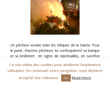
Un pêcheur voulait voler les reliques de la Sainte. Pour
le punir, d’autres pêcheurs lui confisquèrent sa barque
et la brûlèrent en signe de représailles, en sacrifice
expiatoire. C’est le Prince Louis II qui a repris et institué
Ce site utilise des cookies pour améliorer l'expérience
cette tradition de l’embrasement de la barque
utilisateur. En continuant votre navigation, vous déclarez
symbolique. Une fois la barque consumée, de
nombreux fidèles ramassent […]
accepter leur utilisation.
Read more
Ok
<
2