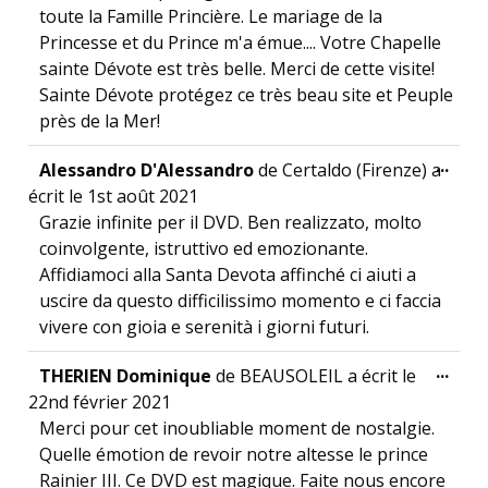
toute la Famille Princière. Le mariage de la
Princesse et du Prince m'a émue.... Votre Chapelle
sainte Dévote est très belle. Merci de cette visite!
Sainte Dévote protégez ce très beau site et Peuple
près de la Mer!
Ouvr
...
Alessandro D'Alessandro
de
Certaldo (Firenze)
a
écrit le
1st août 2021
Grazie infinite per il DVD. Ben realizzato, molto
coinvolgente, istruttivo ed emozionante.
Affidiamoci alla Santa Devota affinché ci aiuti a
uscire da questo difficilissimo momento e ci faccia
vivere con gioia e serenità i giorni futuri.
Ouvr
...
THERIEN Dominique
de
BEAUSOLEIL
a écrit le
22nd février 2021
Merci pour cet inoubliable moment de nostalgie.
Quelle émotion de revoir notre altesse le prince
Rainier III. Ce DVD est magique. Faite nous encore