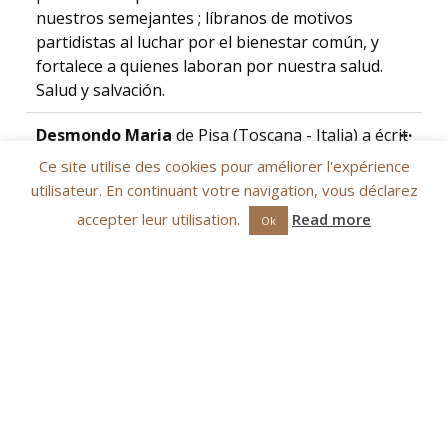
nuestros semejantes ; líbranos de motivos
partidistas al luchar por el bienestar común, y
fortalece a quienes laboran por nuestra salud.
Salud y salvación.
Ouvr
...
Desmondo Maria
de
Pisa (Toscana - Italia)
a écrit
le
25th décembre 2020
Ce site utilise des cookies pour améliorer l'expérience
O gloriosa Santa Devota, Tu che hai vissuto la dura
utilisateur. En continuant votre navigation, vous déclarez
esperienza della persecuzione, ottieni dal Signore,
accepter leur utilisation.
Read more
Ok
di allontanare dal cuore degli uomini ogni
proposito di violenza e di vendetta.
Ouvr
...
Elisabeth RAVENE
de
Pau
a écrit le
25th décembre
2020
En ce jour de Noël, Sainte Dévote, Obtiens-nous le
courage de témoigner de notre foi jusqu'au bout.
Obtiens-nous aussi la persévérance dans les
épreuves, la confiance en la puissance et en la
miséricorde de Dieu. Fais que, comme toi et ne