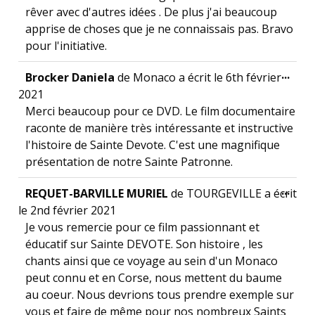
rêver avec d'autres idées . De plus j'ai beaucoup
apprise de choses que je ne connaissais pas. Bravo
pour l'initiative.
Ouvr
...
Brocker Daniela
de
Monaco
a écrit le
6th février
2021
Merci beaucoup pour ce DVD. Le film documentaire
raconte de manière très intéressante et instructive
l'histoire de Sainte Devote. C'est une magnifique
présentation de notre Sainte Patronne.
Ouvr
...
REQUET-BARVILLE MURIEL
de
TOURGEVILLE
a écrit
le
2nd février 2021
Je vous remercie pour ce film passionnant et
éducatif sur Sainte DEVOTE. Son histoire , les
chants ainsi que ce voyage au sein d'un Monaco
peut connu et en Corse, nous mettent du baume
au coeur. Nous devrions tous prendre exemple sur
vous et faire de même pour nos nombreux Saints