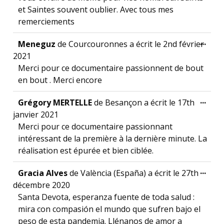
et Saintes souvent oublier. Avec tous mes
remerciements
Ouvr
...
Meneguz
de
Courcouronnes
a écrit le
2nd février
2021
Merci pour ce documentaire passionnent de bout
en bout . Merci encore
Ouvr
...
Grégory MERTELLE
de
Besançon
a écrit le
17th
janvier 2021
Merci pour ce documentaire passionnant
intéressant de la première à la dernière minute. La
réalisation est épurée et bien ciblée.
Ouvr
...
Gracia Alves
de
València (España)
a écrit le
27th
décembre 2020
Santa Devota, esperanza fuente de toda salud :
mira con compasión el mundo que sufren bajo el
peso de esta pandemia. Llénanos de amor a