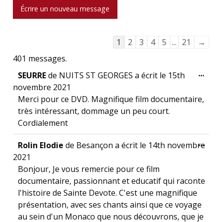
Navigation dans la liste du li
1
2
3
4
5
...
21
→
401 messages.
Ouvr
...
SEURRE
de
NUITS ST GEORGES
a écrit le
15th
novembre 2021
Merci pour ce DVD. Magnifique film documentaire,
très intéressant, dommage un peu court.
Cordialement
Ouvr
...
Rolin Elodie
de
Besançon
a écrit le
14th novembre
2021
Bonjour, Je vous remercie pour ce film
documentaire, passionnant et educatif qui raconte
l'histoire de Sainte Devote. C'est une magnifique
présentation, avec ses chants ainsi que ce voyage
au sein d'un Monaco que nous découvrons, que je