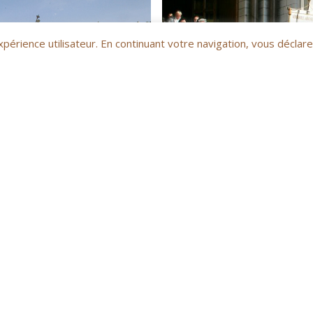
xpérience utilisateur. En continuant votre navigation, vous déclare
Procesi
thédrale
, l’accueil des reliques et la Messe Pontificale par Monseig
n solennelle sur le Rocher (bénédictions du Palais, de la ville et de l