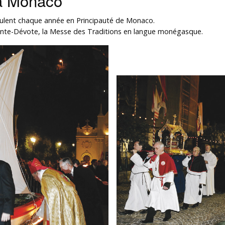
 à Monaco
éroulent chaque année en Principauté de Monaco.
e Sainte-Dévote, la Messe des Traditions en langue monégasque.