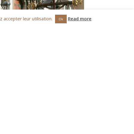
z accepter leur utilisation.
Read more
Ok
ón del 27 de enero
neur l’Archevêque de Monaco.
a mer).