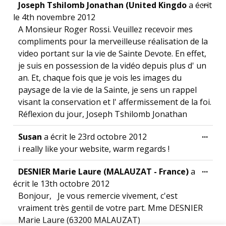
Ouvr
...
Joseph Tshilomb Jonathan (United Kingdo
a écrit
le
4th novembre 2012
A Monsieur Roger Rossi. Veuillez recevoir mes
compliments pour la merveilleuse réalisation de la
video portant sur la vie de Sainte Devote. En effet,
je suis en possession de la vidéo depuis plus d' un
an. Et, chaque fois que je vois les images du
paysage de la vie de la Sainte, je sens un rappel
visant la conservation et l' affermissement de la foi.
Réflexion du jour, Joseph Tshilomb Jonathan
Ouvr
...
Susan
a écrit le
23rd octobre 2012
i really like your website, warm regards !
Ouvr
...
DESNIER Marie Laure (MALAUZAT - France)
a
écrit le
13th octobre 2012
Bonjour, Je vous remercie vivement, c'est
vraiment très gentil de votre part. Mme DESNIER
Marie Laure (63200 MALAUZAT)