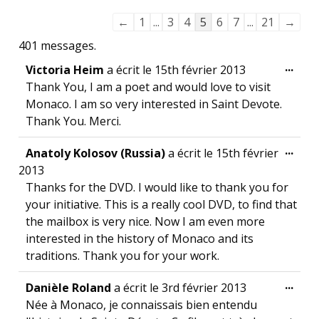
Navigation dans la liste du livre d’or
←
1
...
3
4
5
6
7
...
21
→
401 messages.
Ouvr
...
Victoria Heim
a écrit le
15th février 2013
Thank You, I am a poet and would love to visit
Monaco. I am so very interested in Saint Devote.
Thank You. Merci.
Ouvr
...
Anatoly Kolosov (Russia)
a écrit le
15th février
2013
Thanks for the DVD. I would like to thank you for
your initiative. This is a really cool DVD, to find that
the mailbox is very nice. Now I am even more
interested in the history of Monaco and its
traditions. Thank you for your work.
Ouvr
...
Danièle Roland
a écrit le
3rd février 2013
Née à Monaco, je connaissais bien entendu