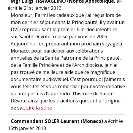
Mgr Luigi TRAVAGLINO (Nonce Apostolique,
a
écrit le
21st janvier 2013
Monsieur, Parmi les cadeaux que j’ai reçus lors de
mon dernier séjour dans la Principauté, il y avait un
DVD reproduisant le premier film-documentaire
sur Sainte Dévote, réalisé par vous en 2006.
Aujourd’hui, en préparant mon prochain voyage à
Monaco, pour participer aux célébrations
annuelles de la Sainte Patronne de la Principauté,
de la Famille Princière et de l’Archidiocèse, je n’ai
pas trouvé de meilleure aide que ce magnifique
documentaire audiovisuel. C’est pourquoi j’aimerais
vous féliciter et vous remercier pour votre initiative
qui m’a permis d’apprendre l’histoire de Sainte
Dévote ainsi que les traditions qui sont à l’origine
de sa...
Lire la suite
Ouvr
...
Commandant SOLER Laurent (Monaco)
a écrit le
16th janvier 2013