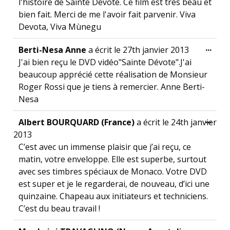
l'histoire de Sainte Dévote. Ce film est très beau et
bien fait. Merci de me l'avoir fait parvenir. Viva
Devota, Viva Mùnegu
Ouvr
...
Berti-Nesa Anne
a écrit le
27th janvier 2013
J'ai bien reçu le DVD vidéo"Sainte Dévote".J'ai
beaucoup apprécié cette réalisation de Monsieur
Roger Rossi que je tiens à remercier. Anne Berti-
Nesa
Ouvr
...
Albert BOURQUARD (France)
a écrit le
24th janvier
2013
C’est avec un immense plaisir que j’ai reçu, ce
matin, votre enveloppe. Elle est superbe, surtout
avec ses timbres spéciaux de Monaco. Votre DVD
est super et je le regarderai, de nouveau, d’ici une
quinzaine. Chapeau aux initiateurs et techniciens.
C’est du beau travail !
Ouvr
...