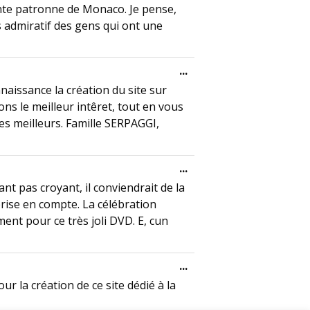
ainte patronne de Monaco. Je pense,
rs admiratif des gens qui ont une
Toggle this metabox.
...
aissance la création du site sur
s le meilleur intêret, tout en vous
les meilleurs. Famille SERPAGGI,
Toggle this metabox.
...
 pas croyant, il conviendrait de la
rise en compte. La célébration
ment pour ce très joli DVD. E, cun
Toggle this metabox.
...
r la création de ce site dédié à la