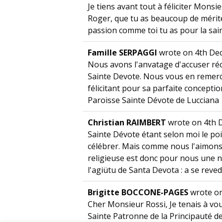
Je tiens avant tout à féliciter Mons
Roger, que tu as beaucoup de mérite d
passion comme toi tu as pour la sain
Famille SERPAGGI
wrote on
4th De
Nous avons l'anvatage d'accuser réc
Sainte Devote. Nous vous en remerci
félicitant pour sa parfaite concepti
Paroisse Sainte Dévote de Lucciana
Christian RAIMBERT
wrote on
4th 
Sainte Dévote étant selon moi le po
célébrer. Mais comme nous l'aimons,
religieuse est donc pour nous une néc
l'agiütu de Santa Devota : a se reve
Brigitte BOCCONE-PAGES
wrote o
Cher Monsieur Rossi, Je tenais à vous
Sainte Patronne de la Principauté d