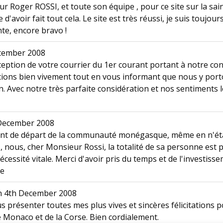
ieur Roger ROSSI, et toute son équipe , pour ce site sur la s
'avoir fait tout cela. Le site est très réussi, je suis toujou
te, encore bravo !
cember 2008
eption de votre courrier du 1er courant portant à notre conn
ons bien vivement tout en vous informant que nous y porton
on. Avec notre très parfaite considération et nos sentiments 
December 2008
int de départ de la communauté monégasque, même en n'étant
 nous, cher Monsieur Rossi, la totalité de sa personne est p
essité vitale. Merci d'avoir pris du temps et de l'investisse
de
n
4th December 2008
 présenter toutes mes plus vives et sincères félicitations pou
e Monaco et de la Corse. Bien cordialement.