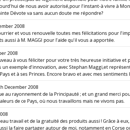
urd'hui de nous avoir autorisé,pour l'instant-à vivre à Mo
ainte Dévote va sans aucun doute me répondre?
ember 2008
urrier et vous renouvelle toutes mes félicitations pour l'imp
s aussi à M. MAGGI pour l'aide qu'il vous a apportée.
er 2008
veau à vous féliciter pour votre très heureuse initiative et
s un exemple d'innovation, avec Stephan Maggi,et représent
ays et à ses Princes. Encore bravo et avec mes sentiments l
h December 2008
bue au rayonnement de la Principauté ; et un grand merci p
valeurs de ce Pays, où nous travaillons mais ne vivons pas.
2008
u travail et de la gratuité des produits aussi ! Grâce à eux
aussi la faire partager autour de moi, notamment en Corse o