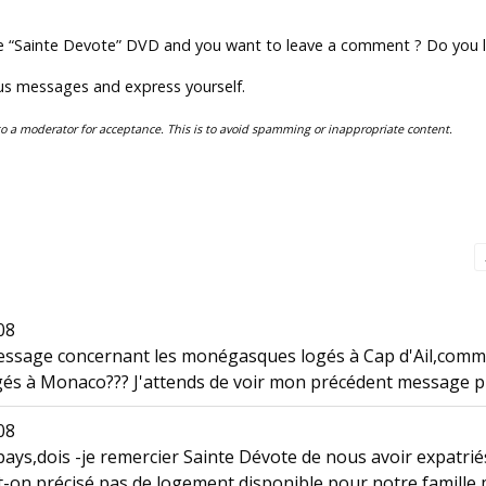
Sainte Devote” DVD and you want to leave a comment ? Do you lik
 us messages and express yourself.
to a moderator for acceptance. This is to avoid spamming or inappropriate content.
08
ssage concernant les monégasques logés à Cap d'Ail,comm
ogés à Monaco??? J'attends de voir mon précédent message p
08
ays,dois -je remercier Sainte Dévote de nous avoir expatriés
vait-on précisé,pas de logement disponible pour notre famil