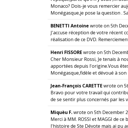
Monaco? Dois-je vous remercier aujo
Monégasque,je pose la question . S
BENETTI Antoine
wrote on
5th Dec
J'accuse réception de votre récent co
réalisation de ce DVD. Remerciement
Henri FISSORE
wrote on
5th Decemb
Cher Monsieur Rossi, Je tenais à nou
apportées depuis l'origine.Vous ête
Monégasque,fidèle et dévoué à son P
Jean-François CARETTE
wrote on
5t
Bravo pour votre travail qui contri
de se sentir plus concernés par les 
Miquèu F.
wrote on
5th December 
Merci à MM. ROSSI et MAGGI de ce bea
l'histoire de Ste Dévote mais ai pu 