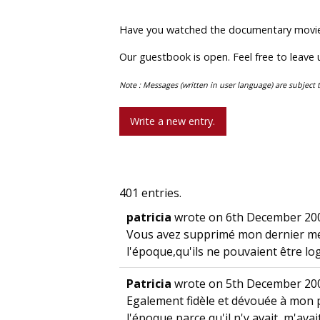
Have you watched the documentary movie “
Our guestbook is open. Feel free to leave
Note : Messages (written in user language) are subject 
401 entries.
patricia
wrote on
6th December 20
Vous avez supprimé mon dernier me
l'époque,qu'ils ne pouvaient être l
Patricia
wrote on
5th December 20
Egalement fidèle et dévouée à mon p
l'époque,parce qu'il n'y avait ,m'a