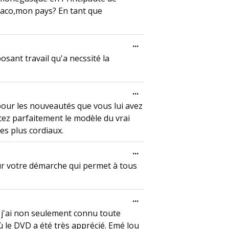
naco,mon pays? En tant que
Toggle this metabox.
...
osant travail qu'a necssité la
Toggle this metabox.
...
 pour les nouveautés que vous lui avez
ez parfaitement le modèle du vrai
es plus cordiaux.
Toggle this metabox.
...
our votre démarche qui permet à tous
Toggle this metabox.
...
, j'ai non seulement connu toute
ù le DVD a été très apprécié. Emé lou