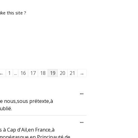
e this site ?
Guestbook list navigation
←
1
...
16
17
18
19
20
21
→
Toggle this metabox.
...
e nous,sous prétexte,à
ublié.
Toggle this metabox.
...
 à Cap d'Ail,en France,à
le monégasque en Principauté de