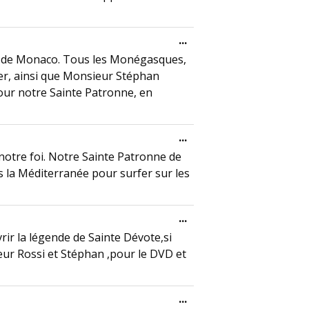
Toggle this metabox.
...
té de Monaco. Tous les Monégasques,
er, ainsi que Monsieur Stéphan
pour notre Sainte Patronne, en
Toggle this metabox.
...
t notre foi. Notre Sainte Patronne de
 la Méditerranée pour surfer sur les
Toggle this metabox.
...
rir la légende de Sainte Dévote,si
ur Rossi et Stéphan ,pour le DVD et
Toggle this metabox.
...