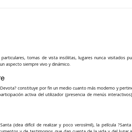
 particulares, tomas de vista insólitas, lugares nunca visitados p
un aspecto siempre vivo y dinámico.
re
a Devota? constituye por fin un medio cuanto más moderno y pertin
rticipación activa del utilizador (presencia de menús interactivos
Santa (idea difícil de realizar y poco verosímil), la película ?Sa
mentos y de testimonios que dan cuenta de la vida y del lugar i