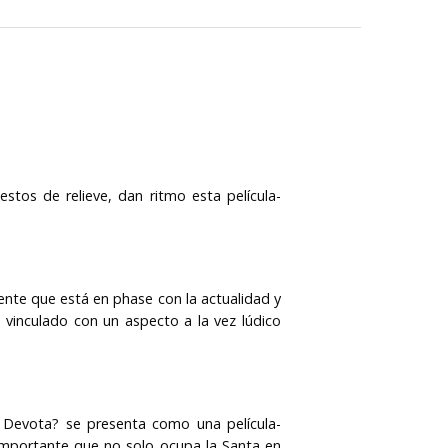
uestos de relieve, dan ritmo esta película-
ente que está en phase con la actualidad y
) vinculado con un aspecto a la vez lúdico
nta Devota? se presenta como una película-
mportante que no solo ocupa la Santa en