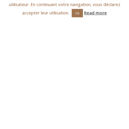
In questa occasione, Roger Rossi e Stéphan
utilisateur. En continuant votre navigation, vous déclarez
Maggi, all’iniziativa del DVD e del sito su Santa
accepter leur utilisation.
Read more
Ok
Devota, hanno offerto a Monsignore Luigi
Pezzuto, nunzio apostolico, una copia del DVD su
Santa Devota.